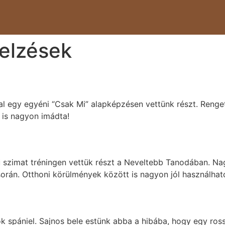
jelzések
 egy egyéni “Csak Mi” alapképzésen vettünk részt. Rengete
 is nagyon imádta!
ű szimat tréningen vettük részt a Neveltebb Tanodában. Nagy
orán. Otthoni körülmények között is nagyon jól használható
 spániel. Sajnos bele estünk abba a hibába, hogy egy rossz