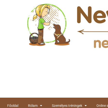
Főoldal
Rólam
Személyes tréningek
Online 