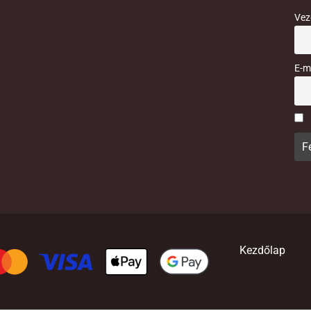
Vez
E-m
Kezdőlap