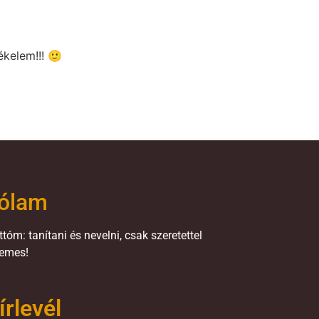
ékelem!!! 🙂
ólam
tóm: tanítani és nevelni, csak szeretettel
emes!
írlevél