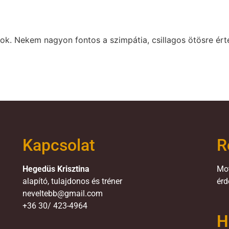
ok. Nekem nagyon fontos a szimpátia, csillagos ötösre ért
Kapcsolat
R
Hegedüs Krisztina
Mot
alapító, tulajdonos és tréner
érd
neveltebb@gmail.com
+36 30/ 423-4964
H