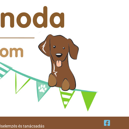
éselemzés és tanácsadás