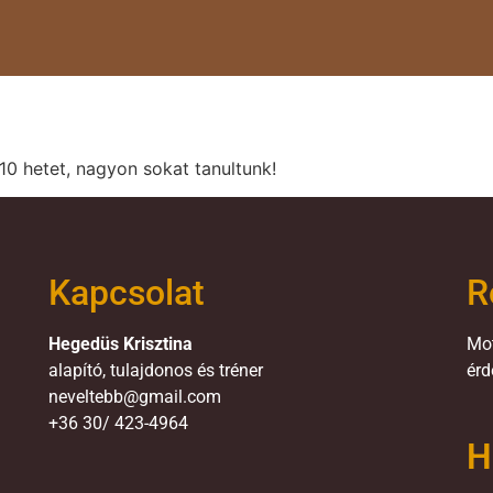
0 hetet, nagyon sokat tanultunk!
Kapcsolat
R
Hegedüs Krisztina
Mot
alapító, tulajdonos és tréner
érd
neveltebb@gmail.com
+36 30/ 423-4964
H