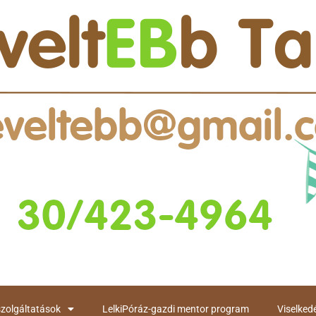
szolgáltatások
LelkiPóráz-gazdi mentor program
Viselked