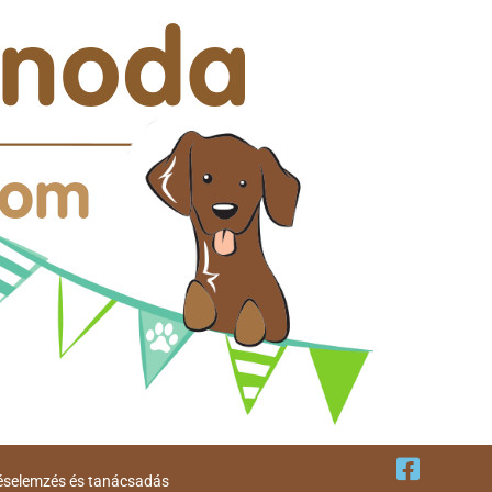
éselemzés és tanácsadás