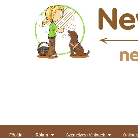
Főoldal
Rólam
Személyes tréningek
Online 