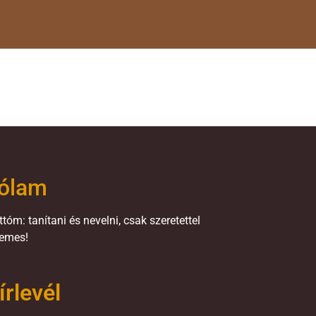
ólam
tóm: tanítani és nevelni, csak szeretettel
emes!
írlevél