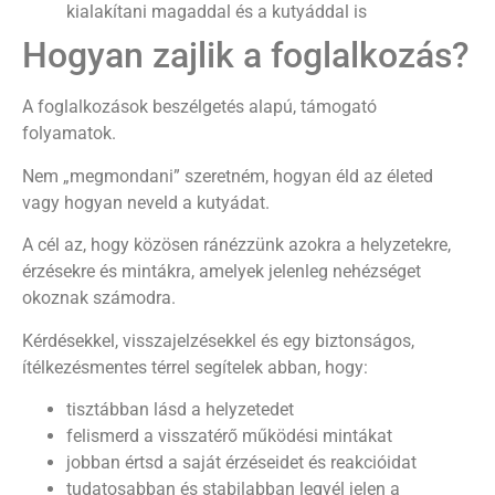
kialakítani magaddal és a kutyáddal is
Hogyan zajlik a foglalkozás?
A foglalkozások beszélgetés alapú, támogató
folyamatok.
Nem „megmondani” szeretném, hogyan éld az életed
vagy hogyan neveld a kutyádat.
A cél az, hogy közösen ránézzünk azokra a helyzetekre,
érzésekre és mintákra, amelyek jelenleg nehézséget
okoznak számodra.
Kérdésekkel, visszajelzésekkel és egy biztonságos,
ítélkezésmentes térrel segítelek abban, hogy:
tisztábban lásd a helyzetedet
felismerd a visszatérő működési mintákat
jobban értsd a saját érzéseidet és reakcióidat
tudatosabban és stabilabban legyél jelen a