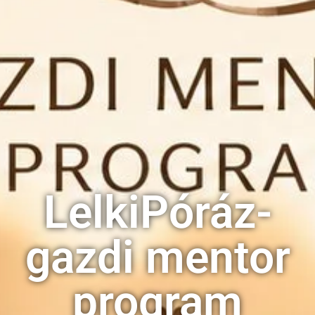
LelkiPóráz-
gazdi mentor
program