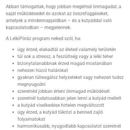
Abban támogatlak, hogy jobban megértsd önmagadat, a
saját működésedet és azokat az összefüggéseket,
amelyek a mindennapjaidban – és a kutyáddal való
kapcsolatodban – megjelennek.
A LelkiPóráz program neked szól, ha:
úgy érzed, elakadtál az életed valamely területén
túl sok a stressz, a feszültség vagy a lelki teher
bizonytalanabbnak érzed magad mostanában
nehezen húzol határokat
gyakran túlreagálsz helyzeteket vagy nehezen tudsz
megnyugodni
szeretnéd jobban érteni önmagad működését
szeretnél tudatosabban jelen lenni a kutyád mellett
a kutyád viselkedése hirtelen megváltozott
úgy érzed, a kutyád tükrözi a benned zajló
folyamatokat
harmonikusabb, nyugodtabb kapcsolatot szeretnél