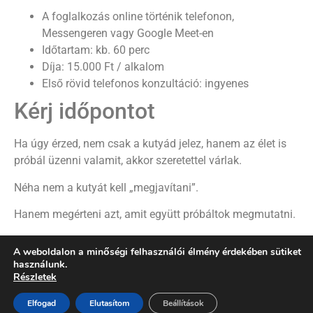
A foglalkozás online történik telefonon,
Messengeren vagy Google Meet-en
Időtartam: kb. 60 perc
Díja: 15.000 Ft / alkalom
Első rövid telefonos konzultáció: ingyenes
Kérj időpontot
Ha úgy érzed, nem csak a kutyád jelez, hanem az élet is
próbál üzenni valamit, akkor szeretettel várlak.
Néha nem a kutyát kell „megjavítani”.
Hanem megérteni azt, amit együtt próbáltok megmutatni.
Várlak szeretettel!
A weboldalon a minőségi felhasználói élmény érdekében sütiket
használunk.
Hegedüs Krisztina
Részletek
Kutyatréner, kutyaviselkedési szakember és gazdi
Elfogad
Elutasítom
Beállítások
mentor