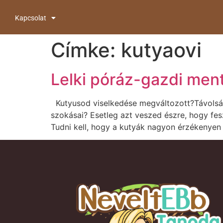
Kapcsolat
Címke:
kutyaovi
Lelki póráz-gazdi men
Kutyusod viselkedése megváltozott?Távolság
szokásai? Esetleg azt veszed észre, hogy fe
Tudni kell, hogy a kutyák nagyon érzékenyen 