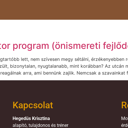
tor program (önismereti fejlő
tartóbb lett, nem szívesen megy sétálni, érzékenyebben r
szült, bizonytalan, nyugtalanabb, mint korábban? Az utcán
reagálnak arra, ami bennünk zajlik. Nemcsak a szavainkat f
Kapcsolat
R
Hegedüs Krisztina
Mot
alapító, tulajdonos és tréner
érd