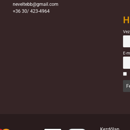
neveltebb@gmail.com
+36 30/ 423-4964
H
Vez
E-m
Kezdőlap