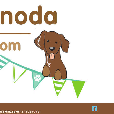
éselemzés és tanácsadás