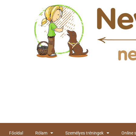
Főoldal
Rólam
Személyes tréningek
Online 