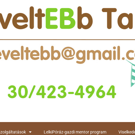
szolgáltatások
LelkiPóráz-gazdi mentor program
Viselked