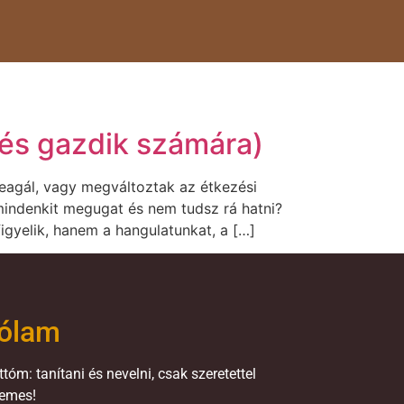
dés gazdik számára)
eagál, vagy megváltoztak az étkezési
 mindenkit megugat és nem tudsz rá hatni?
igyelik, hanem a hangulatunkat, a […]
ólam
tóm: tanítani és nevelni, csak szeretettel
emes!