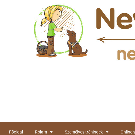
Főoldal
Rólam
Személyes tréningek
Online 