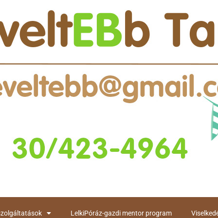
szolgáltatások
LelkiPóráz-gazdi mentor program
Viselked