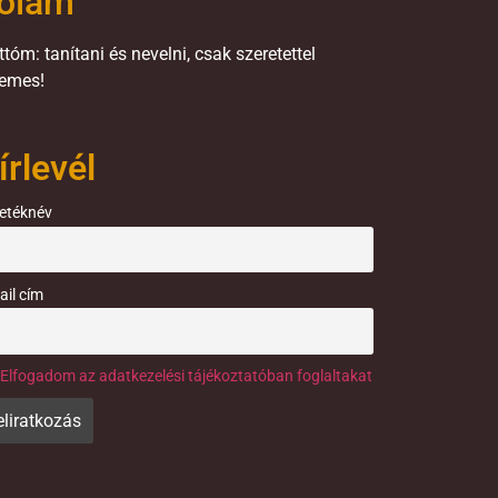
ólam
tóm: tanítani és nevelni, csak szeretettel
emes!
írlevél
etéknév
ail cím
Elfogadom az adatkezelési tájékoztatóban foglaltakat