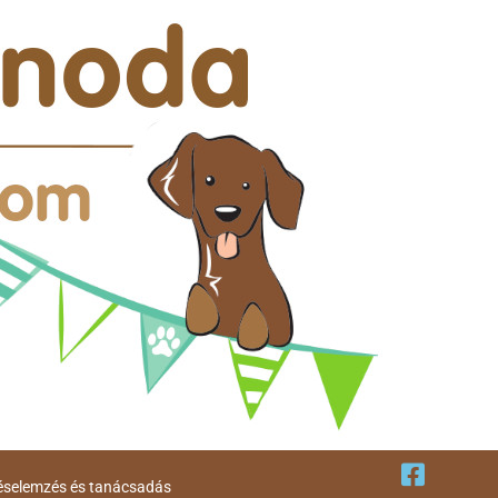
éselemzés és tanácsadás