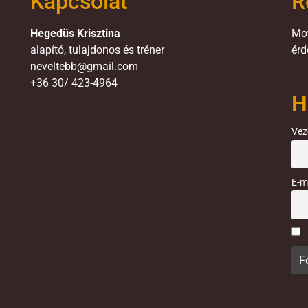
Kapcsolat
R
Hegedüs Krisztina
Mot
alapító, tulajdonos és tréner
érd
neveltebb@gmail.com
+36 30/ 423-4964
H
Vez
E-m