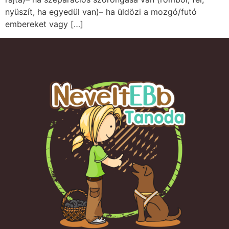
nyüszít, ha egyedül van)– ha üldözi a mozgó/futó
embereket vagy […]