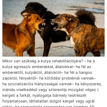
Mikor van szükség a kutya rehabilitációjára? – ha a
kutya agresszív emberekkel, állatokkal– ha fél az
emberektől, kutyáktól, állatoktól– ha fél a hangos
zajoktól, fényektől– ha kötődési problémái vannak–
ha szocializációs hiányosságai vannak– ha kényszeres,
mániás viselkedésű vagy sztereotip mozgást végez (
kergeti a farkát, nyalogatja bármely testrészét
folyamatosan, láthatatlan dolgot kerget vagy ugrál
rajta)– ha szeparációs szorongása van (rombol, fél,